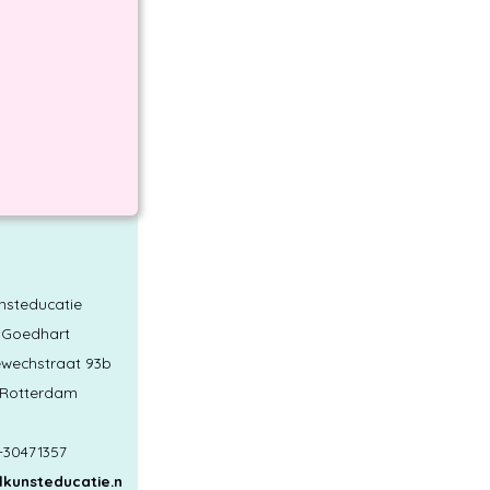
unsteducatie
 Goedhart
ewechstraat 93b
 Rotterdam
6-30471357
kunsteducatie.n