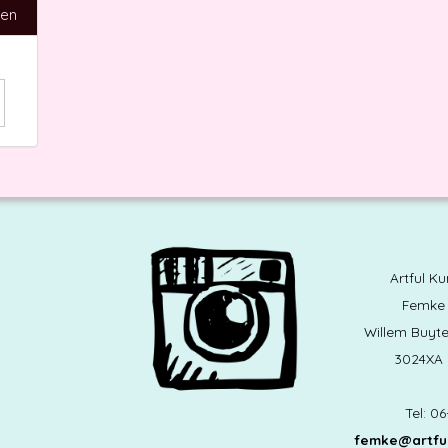
ren
Artful K
Femke
Willem Buyt
3024XA
Tel: 0
femke@artful