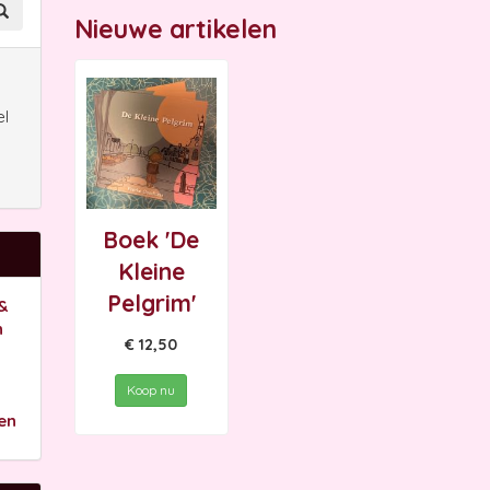
Nieuwe artikelen
n
el
Boek 'De
Kleine
Pelgrim'
&
n
€ 12,50
Koop nu
en